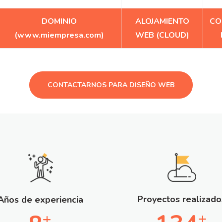
DOMINIO
ALOJAMIENTO
CO
(www.miempresa.com)
WEB (CLOUD)
CONTACTARNOS PARA DISEÑO WEB
Proyectos realizado
Años de experiencia
+
+