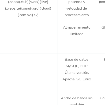
(.shop)(.club)(.work)(.live)
potencia y
(no
(.website)(.guru)(.org)(.cloud)
velocidad de
(.com.sv)(.sv)
procesamiento
Almacenamiento
GB
ilimitado
Base de datos
MySQL, PHP
Última versión,
Apache, SO Linux
Ancho de banda sin
Co
medición