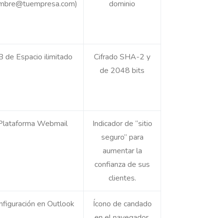
mbre@tuempresa.com)
dominio
 de Espacio ilimitado
Cifrado SHA-2 y
de 2048 bits
Plataforma Webmail
Indicador de “sitio
seguro” para
aumentar la
confianza de sus
clientes.
nfiguración en Outlook
Ícono de candado
en el navegador.